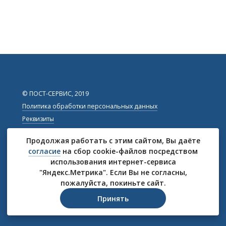
© ПОСТ-СЕРВИС, 2019
Политика обработки персональных данных
Реквизиты
Продолжая работать с этим сайтом, Вы даёте
8 (8332) 47-67-68
info@post-servis.ru
согласие
на сбор cookie-файлов посредством
8 (912) 827-67-68
использования интернет-сервиса
Киров, Урицкого, 12
"Яндекс.Метрика". Если Вы не согласны,
Схема проезда
пожалуйста, покиньте сайт.
Принять
Разработка сайтов:
EFFECT.SU